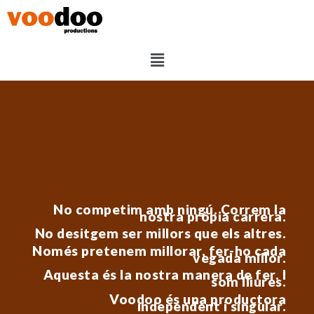
No competim amb ningú. Correm la
nostra pròpia carrera.
No desitgem ser millors que els altres.
Només pretenem millorar, fer-ho cada
vegada millor.
Aquesta és la nostra manera de fer. I
som lliures.
Voodoo és una productora
independent i singular.