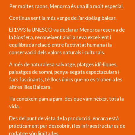
Per moltes raons, Menorca és una illa molt especial.
Continua sent la més verge de l’arxipèlag balear.
El 1993 la UNESCO va declarar Menorca reserva de
la biosfera, reconeixent així la seva excel·lent i
equilibrada relació entre l’activitat humana i la
conservació dels valors naturals i culturals.
A més de naturalesa salvatge, platges idíl·liques,
paisatges de somni, penya-segats espectaculars i
fars fascinants, té llocs únics que no es troben a les
altres Illes Balears.
I la coneixem pam a pam, des que vam néixer, tota la
vida.
Des del punt de vista de la producció, encara està
pràcticament per descobrir, i les infraestructures de
rodatge són limitades.