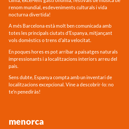
clima, excel·lent gastronomia, festivals de música de
renom mundial, esdeveniments culturals i vida
nocturna divertida!
A més Barcelona està molt ben comunicada amb
totes les principals ciutats d’Espanya, mitjançant
vols domèstics o trens d’alta velocitat.
En poques hores es pot arribar a paisatges naturals
impressionants i a localitzacions interiors arreu del
país.
Sens dubte, Espanya compta amb un inventari de
localitzacions excepcional. Vine a descobrir-lo: no
te’n penediràs!
menorca