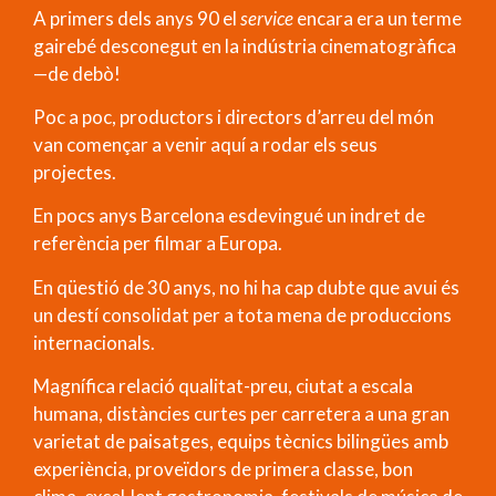
A primers dels anys 90 el
service
encara era un terme
gairebé desconegut en la indústria cinematogràfica
—de debò!
Poc a poc, productors i directors d’arreu del món
van començar a venir aquí a rodar els seus
projectes.
En pocs anys Barcelona esdevingué un indret de
referència per filmar a Europa.
En qüestió de 30 anys, no hi ha cap dubte que avui és
un destí consolidat per a tota mena de produccions
internacionals.
Magnífica relació qualitat-preu, ciutat a escala
humana, distàncies curtes per carretera a una gran
varietat de paisatges, equips tècnics bilingües amb
experiència, proveïdors de primera classe, bon